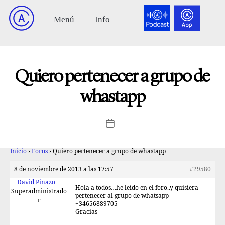
Quiero pertenecer a grupo de
whastapp
Inicio
›
Foros
›
Quiero pertenecer a grupo de whastapp
8 de noviembre de 2013 a las 17:57
#29580
David Pinazo
Hola a todos…he leido en el foro..y quisiera
Superadministrado
pertenecer al grupo de whatsapp
r
+34656889705
Gracias