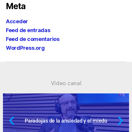
Meta
Acceder
Feed de entradas
Feed de comentarios
WordPress.org
Vídeo canal
 de la ansiedad y el miedo
Ansiedad: 