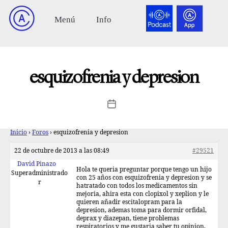
esquizofrenia y depresion
Inicio
›
Foros
›
esquizofrenia y depresion
22 de octubre de 2013 a las 08:49
#29521
David Pinazo
Hola te queria preguntar porque tengo un hijo
Superadministrado
con 25 años con esquizofrenia y depresion y se
r
hatratado con todos los medicamentos sin
mejoria, ahira esta con clopixol y xeplion y le
quieren añadir escitalopram para la
depresion, ademas toma para dormir orfidal,
deprax y diazepan, tiene problemas
respiratorios y me gustaria saber tu opinion,