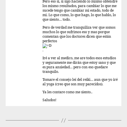
Pero eso si, si sigo haciendo lo mismo obtendré
los mismo resultados, para cambiar lo que me
sucede tengo que cambiar mi estado, todo de
mi. Lo que como, lo que hago, lo que hablo, lo
que siento… todo.
Pero de verdad me tranquiliza ver que somos
muchos lo que sufrimos eso y mas porque
comentan que los doctores dicen que están
perfectos
.
Iré a ver al medico, me are todos esos estudios
y seguramente me dirán que estoy sano y que
es pura ansiedad… pero con eso quedare
tranquilo.
Tomare el consejo leí del reiki… aun que yo iré
al yoga (creo que son muy parecidos).
Ya les contare como me siento..
Saludos!