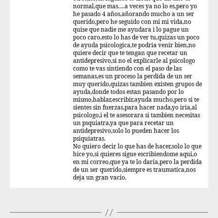
normal,que mas….a veces ya no lo es,pero yo
he pasado 4 años,añorando mucho a un ser
querido,pero he seguido con mi mi vida,no
quise que nadie me ayudara i lo pague un
poco caro,esto lo has de ver tu,quizas un poco
de ayuda psicologica,te podria venir bien,no
quiere decir que te tengan que recetar un
antidepresivo,si no el explicarle al psicologo
como te vas sintiendo con el paso de las
semanas,es un proceso la perdida de un ser
muy querido,quizas tambien existen grupos de
ayuda,donde todos estan pasando por lo
mismo,hablar,escribir,ayuda mucho,pero si te
sientes sin fuerzas,para hacer nada,yo iria,al
psicologo,i el te asesorara si tambien necesitas
un psquiatra,ya que para recetar un
antidepresivo,solo lo pueden hacer los
psiquiatras.
No quiero decir lo que has de hacer,solo lo que
hice yo,si quieres sigue escribiendome aqui,o
en mi correo,que ya te lo daria,pero la perdida
de un ser querido,siempre es traumatica,nos
deja un gran vacio.