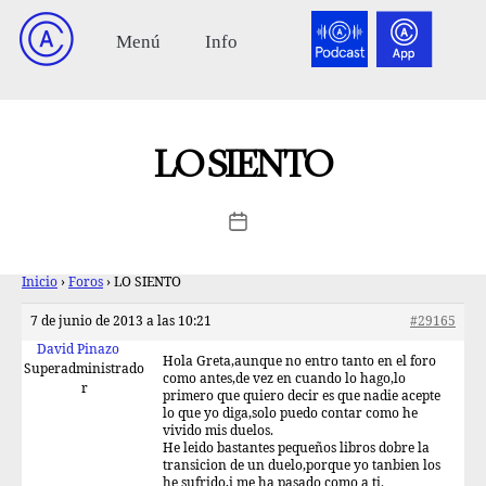
LO SIENTO
Inicio
›
Foros
›
LO SIENTO
7 de junio de 2013 a las 10:21
#29165
David Pinazo
Hola Greta,aunque no entro tanto en el foro
Superadministrado
como antes,de vez en cuando lo hago,lo
r
primero que quiero decir es que nadie acepte
lo que yo diga,solo puedo contar como he
vivido mis duelos.
He leido bastantes pequeños libros dobre la
transicion de un duelo,porque yo tanbien los
he sufrido,i me ha pasado como a ti.