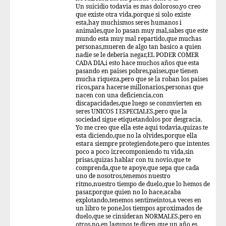
Un suicidio todavia es mas doloroso,yo creo
que existe otra vida,porque si solo existe
esta,hay muchismos seres humanos i
animales,que lo pasan muy mal,sabes que este
mundo esta muy mal repartido,que muchas
personas,mueren de algo tan basico a quien
nadie se le deberia negar,EL PODER COMER
CADA DIA,i esto hace muchos años que esta
pasando en paises pobres,paises,que tienen
mucha riqueza,pero que se la roban los paises
ricos,para hacerse millonarios,personas que
nacen con una deficiencia,con
discapacidades,que luego se conmvierten en
seres UNICOS I ESPECIALES,pero que la
sociedad sigue etiquetandolos por desgracia.
Yo me creo que ella este aqui todavia,quizas te
esta diciendo,que no la olvides,porque ella
estara siempre protegiendote,pero que intentes
poco a poco ir,recomponiendo tu vida,sin
prisas,quizas hablar con tu novio,que te
comprenda,que te apoye,que sepa que cada
uno de nosotros,tenemos nuestro
ritmo,nuestro tiempo de duelo,que lo hemos de
pasar,porque quien no lo hace,acaba
explotando,tenemos sentimeintos,a veces en
un libro te pone,los tiempos aproximados de
duelo,que se cinsideran NORMALES,pero en
otros,no,en lagunos te dicen que un año es