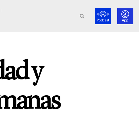
l
dad y
emanas