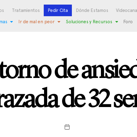
os
Tratamientos
Pedir Cita
Dónde Estamos
Videocana
mas
Ir de mal en peor
Soluciones y Recursos
Foro
torno de ansie
azada de 32 s