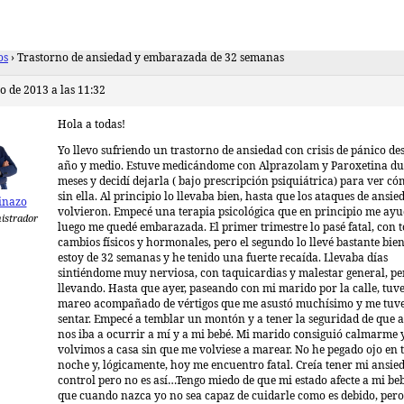
os
›
Trastorno de ansiedad y embarazada de 32 semanas
o de 2013 a las 11:32
Hola a todas!
Yo llevo sufriendo un trastorno de ansiedad con crisis de pánico de
año y medio. Estuve medicándome con Alprazolam y Paroxetina du
meses y decidí dejarla ( bajo prescripción psiquiátrica) para ver c
sin ella. Al principio lo llevaba bien, hasta que los ataques de ansie
inazo
volvieron. Empecé una terapia psicológica que en principio me ayu
istrador
luego me quedé embarazada. El primer trimestre lo pasé fatal, con t
cambios físicos y hormonales, pero el segundo lo llevé bastante bie
estoy de 32 semanas y he tenido una fuerte recaída. Llevaba días
sintiéndome muy nerviosa, con taquicardias y malestar general, per
llevando. Hasta que ayer, paseando con mi marido por la calle, tuv
mareo acompañado de vértigos que me asustó muchísimo y me tuv
sentar. Empecé a temblar un montón y a tener la seguridad de que 
nos iba a ocurrir a mí y a mi bebé. Mi marido consiguió calmarme 
volvimos a casa sin que me volviese a marear. No he pegado ojo en 
noche y, lógicamente, hoy me encuentro fatal. Creía tener mi ansie
control pero no es así…Tengo miedo de que mi estado afecte a mi beb
que cuando nazca yo no sea capaz de cuidarle como es debido, per