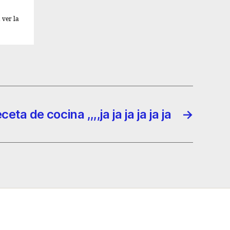
 ver la
eceta de cocina ,,,,ja ja ja ja ja ja
→