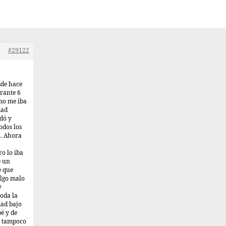
#29122
sde hace
rante 6
ómo me iba
dad
dó y
odos los
n. Ahora
o lo iba
e un
e que
algo malo
y
toda la
dad bajo
é y de
o tampoco