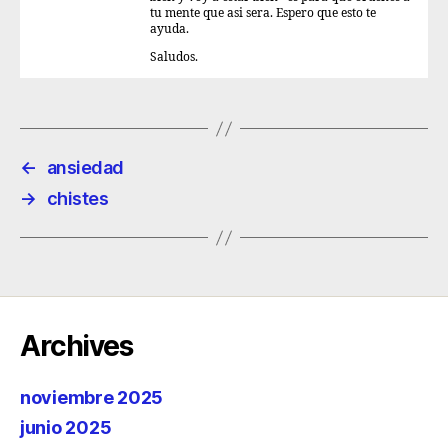
tu mente que asi sera. Espero que esto te
ayuda.
Saludos.
←
ansiedad
→
chistes
Archives
noviembre 2025
junio 2025