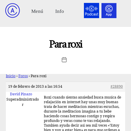
Para roxi
Inicio
›
Foros
›
Para roxi
19 de febrero de 2013 a las 16:54
#28890
David Pinazo
Roxi cuando sientas ansiedad busca musica de
Superadministrado
relajación en internet hay unas muy buenas
r
trata de hacer meditacion mientras escuchas,
durante la meditacion imagina a tu bebe
haciendo cosas hermosas contigo y respira
profundo y veras como te vas relajando.
Tambien ayuda decir asi sea mil veces «‘Estoy
bien y voy a estar bien» es para que ordenes a