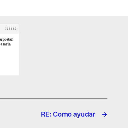
#28332
erpretar,
oasarla
RE: Como ayudar
→