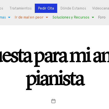
os
Tratamientos
Pedir Cita
Dónde Estamos
Videocana
mas
Ir de mal en peor
Soluciones y Recursos
Foro
esta para mi am
pianista