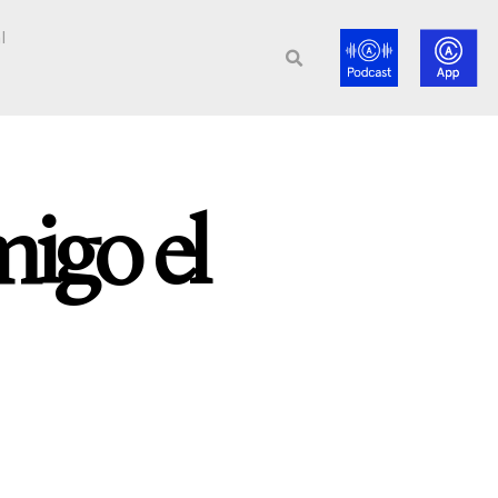
l
igo el