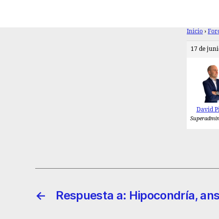
Inicio
›
For
17 de juni
David P
Superadmin
←
Respuesta a: Hipocondría, an