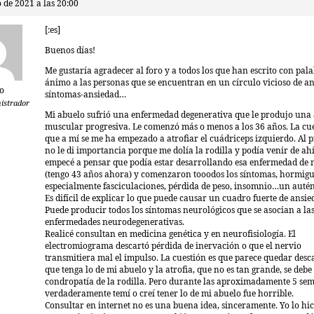
o de 2021 a las 20:00
[:es]
Buenos días!
Me gustaría agradecer al foro y a todos los que han escrito con pal
ánimo a las personas que se encuentran en un círculo vicioso de a
go
síntomas-ansiedad…
istrador
Mi abuelo sufrió una enfermedad degenerativa que le produjo una 
muscular progresiva. Le comenzó más o menos a los 36 años. La cue
que a mí se me ha empezado a atrofiar el cuádriceps izquierdo. Al p
no le di importancia porque me dolía la rodilla y podía venir de ah
empecé a pensar que podía estar desarrollando esa enfermedad de 
(tengo 43 años ahora) y comenzaron tooodos los síntomas, hormigu
especialmente fasciculaciones, pérdida de peso, insomnio…un autén
Es difícil de explicar lo que puede causar un cuadro fuerte de ansie
Puede producir todos los síntomas neurológicos que se asocian a la
enfermedades neurodegenerativas.
Realicé consultan en medicina genética y en neurofisiología. El
electromiograma descartó pérdida de inervación o que el nervio
transmitiera mal el impulso. La cuestión es que parece quedar desc
que tenga lo de mi abuelo y la atrofia, que no es tan grande, se debe 
condropatía de la rodilla. Pero durante las aproximadamente 5 se
verdaderamente temí o creí tener lo de mi abuelo fue horrible.
Consultar en internet no es una buena idea, sinceramente. Yo lo hic