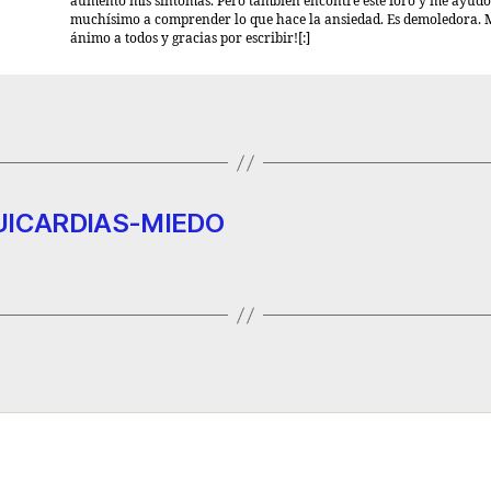
aumentó mis síntomas. Pero también encontré este foro y me ayudó
muchísimo a comprender lo que hace la ansiedad. Es demoledora.
ánimo a todos y gracias por escribir![:]
QUICARDIAS-MIEDO