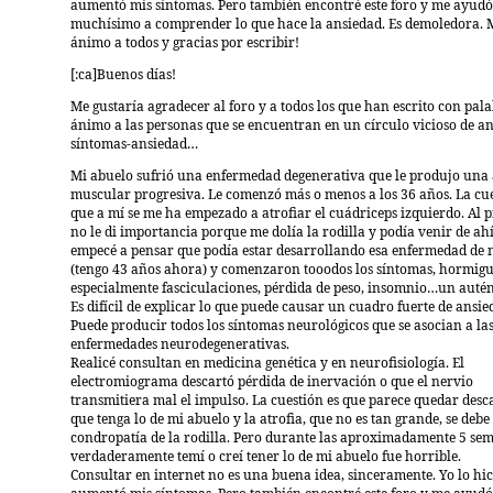
aumentó mis síntomas. Pero también encontré este foro y me ayudó
muchísimo a comprender lo que hace la ansiedad. Es demoledora.
ánimo a todos y gracias por escribir!
[:ca]Buenos días!
Me gustaría agradecer al foro y a todos los que han escrito con pal
ánimo a las personas que se encuentran en un círculo vicioso de a
síntomas-ansiedad…
Mi abuelo sufrió una enfermedad degenerativa que le produjo una 
muscular progresiva. Le comenzó más o menos a los 36 años. La cue
que a mí se me ha empezado a atrofiar el cuádriceps izquierdo. Al p
no le di importancia porque me dolía la rodilla y podía venir de ah
empecé a pensar que podía estar desarrollando esa enfermedad de 
(tengo 43 años ahora) y comenzaron tooodos los síntomas, hormigu
especialmente fasciculaciones, pérdida de peso, insomnio…un autén
Es difícil de explicar lo que puede causar un cuadro fuerte de ansie
Puede producir todos los síntomas neurológicos que se asocian a la
enfermedades neurodegenerativas.
Realicé consultan en medicina genética y en neurofisiología. El
electromiograma descartó pérdida de inervación o que el nervio
transmitiera mal el impulso. La cuestión es que parece quedar desc
que tenga lo de mi abuelo y la atrofia, que no es tan grande, se debe 
condropatía de la rodilla. Pero durante las aproximadamente 5 se
verdaderamente temí o creí tener lo de mi abuelo fue horrible.
Consultar en internet no es una buena idea, sinceramente. Yo lo hic