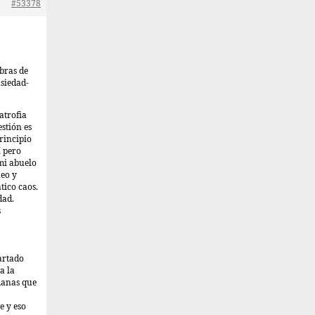
#53378
abras de
nsiedad-
atrofia
stión es
rincipio
í pero
mi abuelo
eo y
tico caos.
dad.
s
artado
a la
manas que
e y eso