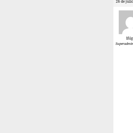
26 de juli
Iñi
Superadmin