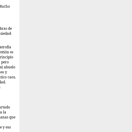
 Mucho
abras de
nsiedad-
atrofia
stión es
rincipio
í pero
mi abuelo
eo y
tico caos.
dad.
s
artado
a la
manas que
e y eso