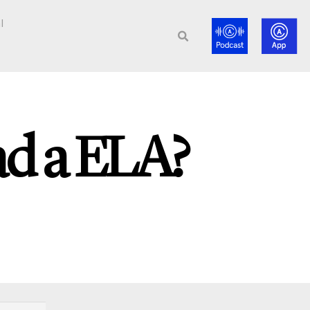
l
ad a ELA?