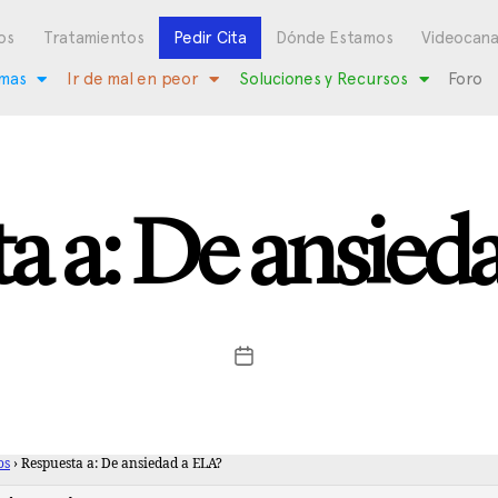
os
Tratamientos
Pedir Cita
Dónde Estamos
Videocana
mas
Ir de mal en peor
Soluciones y Recursos
Foro
a a: De ansied
os
›
Respuesta a: De ansiedad a ELA?