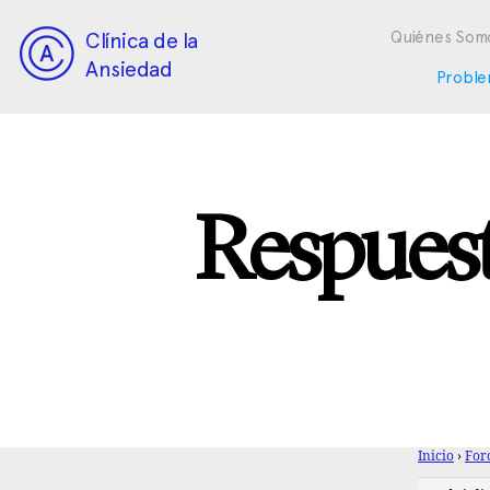
Clínica de la
Quiénes Som
Ansiedad
Proble
Respuest
Inicio
›
For