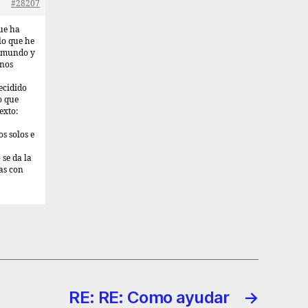
#28207
que ha
lo que he
el mundo y
 nos
ecidido
o que
exto:
s solos e
se da la
as con
RE: RE: Como ayudar
→