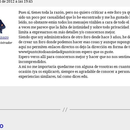
l de 2012 a las 19:45
Pues sí, tienes toda la razón, pero no quiero criticar a este foro ya 
sido un poco por casualidad que lo he encontrado y me ha gustado 
leido, no obstante están todos los mensajes visibles a cara de todo 
a veces me parece que la falta de intimidad y sobre todo privacidad
limita a expresarnos en más detalles y/o conocernos mejor.
Siendo que soy administradora de otro foro desde hace 3 años, he d
inazo
de crear un foro donde podemos hacer esas cosas y aunque supong
istrador
aquí no permiten enlaces directos os dejo la dirección en forma de t
www(punto)todoansiedad(punto)com espero que os guste.
Espero veros allí para conocernos mejor y hacer que no nos sentimo
incomprendidos.
A mi no me importaría quedarme con alguna de vosotras en cuanto 
ocasión (ya os explicaré), siempre es agradable de conocer a person
experiencias similares, tal como dices edu.
o