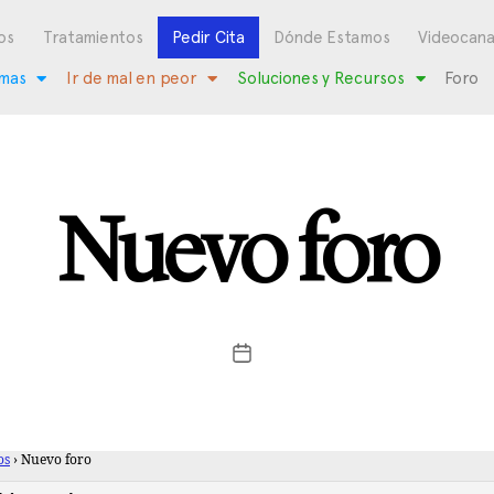
os
Tratamientos
Pedir Cita
Dónde Estamos
Videocana
mas
Ir de mal en peor
Soluciones y Recursos
Foro
Nuevo foro
os
›
Nuevo foro