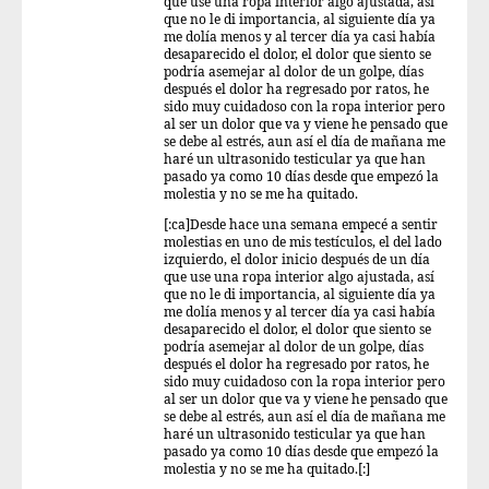
que use una ropa interior algo ajustada, así
que no le di importancia, al siguiente día ya
me dolía menos y al tercer día ya casi había
desaparecido el dolor, el dolor que siento se
podría asemejar al dolor de un golpe, días
después el dolor ha regresado por ratos, he
sido muy cuidadoso con la ropa interior pero
al ser un dolor que va y viene he pensado que
se debe al estrés, aun así el día de mañana me
haré un ultrasonido testicular ya que han
pasado ya como 10 días desde que empezó la
molestia y no se me ha quitado.
[:ca]Desde hace una semana empecé a sentir
molestias en uno de mis testículos, el del lado
izquierdo, el dolor inicio después de un día
que use una ropa interior algo ajustada, así
que no le di importancia, al siguiente día ya
me dolía menos y al tercer día ya casi había
desaparecido el dolor, el dolor que siento se
podría asemejar al dolor de un golpe, días
después el dolor ha regresado por ratos, he
sido muy cuidadoso con la ropa interior pero
al ser un dolor que va y viene he pensado que
se debe al estrés, aun así el día de mañana me
haré un ultrasonido testicular ya que han
pasado ya como 10 días desde que empezó la
molestia y no se me ha quitado.[:]