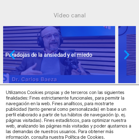
Vídeo canal
Ansiedad: supuestos cuestionables
Utilizamos Cookies propias y de terceros con las siguientes
finalidades: Fines estrictamente funcionales, para permitir la
navegación en la web. Fines analíticos, para mostrarte
publicidad (tanto general como personalizada) en base a un
perfil elaborado a partir de tus hábitos de navegación (p. ej.
Centro Sanitario Autorizado con el código E08737002
páginas visitadas). Fines estadísticos, para optimizar nuestra
web, analizando las páginas más visitadas y poder ajustarnos a
las demandas de nuestros usuarios. Para obtener más
Aviso Legal
Política de Privacidad
Política de Cookies
información, consulta nuestra
Política de Cookies
.