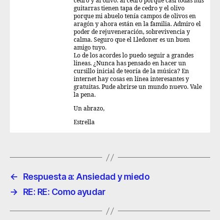
cedro y al olivo. al cedro porque casi todas mis
guitarras tienen tapa de cedro y el olivo
porque mi abuelo tenía campos de olivos en
aragón y ahora están en la familia. Admiro el
poder de rejuveneración, sobrevivencia y
calma. Seguro que el Lledoner es un buen
amigo tuyo.
Lo de los acordes lo puedo seguir a grandes
lineas. ¿Nunca has pensado en hacer un
cursillo inicial de teoría de la música? En
internet hay cosas en línea interesantes y
gratuitas. Pude abrirse un mundo nuevo. Vale
la pena.
Un abrazo,
Estrella
←
Respuesta a: Ansiedad y miedo
→
RE: RE: Como ayudar