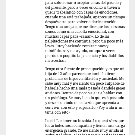
para solucionar o aceptar cosas del pasado y
del presente, pero a veces es como si tuviera
que ir trabajando con capas de emociones,
cuando una está trabajada, aparece un tiempo
después otra para volver a darle atención.
Tengo una amiga que me dice que las personas
somos como una cebolla emocional, con
muchas capas para «sanar». Lo de las
palpitaciones me continua, pero un poco más
leves. Estoy haciendo respiraciones y
mindfulness y me ayuda, aunque a veces
pierdo un poquito la paciencia y los diablillos
me acechan
Tengo otra fuente de preocupación y es que mi
hija de 12 años parece que también tiene
problemas de hiperventilación y ansiedad. Me
sabe muy mal y me siento un poco culpable de
haberle hecho una mala pasada dandole genes
ansiosos. Dentro de poco va a ir a hablar con
un psicólogo. Sé muy bien lo que está pasando
y deseo con todo mi corazón que aprenda a
convivir con esto y superarlo. (Voy a abrir un
tema con esto)
Lo del Lledoner no lo sabía. Lo que sí sé es que
los árboles nos acompañan y tienen una carga
energética grande. Yo me siento muy unida al