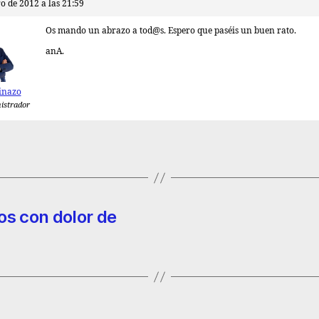
o de 2012 a las 21:59
Os mando un abrazo a tod@s. Espero que paséis un buen rato.
anA.
inazo
istrador
os con dolor de