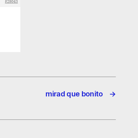
#28043
mirad que bonito
→