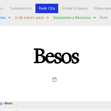
os
Tratamientos
Pedir Cita
Dónde Estamos
Videocana
mas
Ir de mal en peor
Soluciones y Recursos
Foro
Besos
os
›
Besos