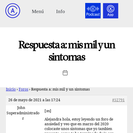
Respuesta a: mis mil y un
sintomas
Inicio
›
Foros
›
Respuesta a: mis mil y un sintomas
26 de mayo de 2021 a las 17:24
#52791
John
[:es]
Superadministrado
r
Alejandra hola, estoy leyendo un foro de
ansiedad y veo que en marzo del 2020
colocaste unos sintomas que yo tambien