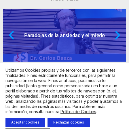
iedo
Ansiedad: supuestos cuestionabl
Utilizamos Cookies propias y de terceros con las siguientes
finalidades: Fines estrictamente funcionales, para permitir la
navegación en la web. Fines analíticos, para mostrarte
publicidad (tanto general como personalizada) en base a un
perfil elaborado a partir de tus hábitos de navegación (p. ej.
Centro Sanitario Autorizado con el código E08737002
páginas visitadas). Fines estadísticos, para optimizar nuestra
web, analizando las páginas más visitadas y poder ajustarnos a
las demandas de nuestros usuarios. Para obtener más
Aviso Legal
Política de Privacidad
Política de Cookies
información, consulta nuestra
Política de Cookies
.
Condiciones Generales de Contratación
Aceptar cookies
Rechazar cookies
Clínica de la Ansiedad. Teléfonos:
932263020
y
918299392
.