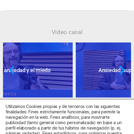
Vídeo canal
Ansiedad: supuestos cuestionables
Utilizamos Cookies propias y de terceros con las siguientes
finalidades: Fines estrictamente funcionales, para permitir la
navegación en la web. Fines analíticos, para mostrarte
publicidad (tanto general como personalizada) en base a un
perfil elaborado a partir de tus hábitos de navegación (p. ej.
Centro Sanitario Autorizado con el código E08737002
páginas visitadas). Fines estadísticos, para optimizar nuestra