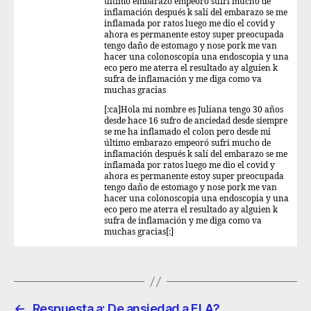
último embarazo empeoró sufri mucho de
inflamación después k salí del embarazo se me
inflamada por ratos luego me dio el covid y
ahora es permanente estoy super preocupada
tengo daño de estomago y nose pork me van
hacer una colonoscopia una endoscopia y una
eco pero me aterra el resultado ay alguien k
sufra de inflamación y me diga como va
muchas gracias
[:ca]Hola mi nombre es Juliana tengo 30 años
desde hace 16 sufro de anciedad desde siempre
se me ha inflamado el colon pero desde mi
último embarazo empeoró sufri mucho de
inflamación después k salí del embarazo se me
inflamada por ratos luego me dio el covid y
ahora es permanente estoy super preocupada
tengo daño de estomago y nose pork me van
hacer una colonoscopia una endoscopia y una
eco pero me aterra el resultado ay alguien k
sufra de inflamación y me diga como va
muchas gracias[:]
←
Respuesta a: De ansiedad a ELA?