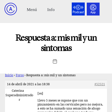
Respuesta a: mis mil y un
sintomas
Inicio
›
Foros
›
Respuesta a: mis mil y un sintomas
14 de abril de 2021 a las 18:38
#52521
Caterina
[:es]
Superadministrado
r
Llevo 5 meses se supone que con un
pinzamiento en las cervicales pero no mejora,
a esto se ha sumado una sensación de ahogo