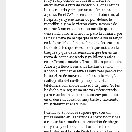
muy real y debido al cual una tarde me
enchufaron 4 bufs de Ventolin, el cual nunca
he necesitado y del que no not´ñe mejora
alguna. En el CAP me enviaron al otorrino al
hospital ya qye se mehincó por debajo la
mandibula y no lo vieron claro. Después de
esperar 2 meses la otorrino me dijo que no
veia nada raro, incluso me pasó la cámara por
la nariz pero yo le dije que la molestia la tengo
en la base del cuello, . Ya llevo 3 años con un
bolo histérico que és esa bola que notas en la
traquea y que da la sensación que tienes un
trozo de carne atascado y ya kllevo 3 años
entre Tranquimazin y Tranxillium pero nada,
Ahora ya llevo 4 semanas bastante mal el
ahogo al expirar el aire es muy real pero claro
hasta el 20 de mayo no me haran la eco y la
radiografia del cuello y luego la visita
telefónica con el otorrino el 9 de junio. Yo les
he dicho que seguramente ya estéenterrada
para esas fechas…por si acaso voy poniendo
en orden mis cosas, es muy triste y me siento
muy desamparada y sola.
[:ca]Llevo 5 meses se supone que con un
pinzamiento en las cervicales pero no mejora,
a esto se ha sumado una sensación de ahogo
muy real y debido al cual una tarde me
enchufaron 4 bufs de Ventolin, el cual nunca