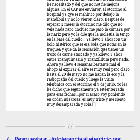
he necesitado y del que no not´ñe mejora
alguna. En el CAP me enviaron al otorrino al
hospital ya qye se mehincó por debajo la
mandibula y no lo vieron claro. Después de
esperar 2 meses la otorrino me dijo que no
veia nada raro, incluso me pasó la cámara por
la nariz pero yo le dije que la molestia la tengo
en la base del cuello, . Ya llevo 3 años con un
bolo histérico que és esa bola que notas en la
traquea y que da la sensación que tienes un
trozo de carne atascado y ya kllevo 3 años
entre Tranquimazin y Tranxillium pero nada,
Ahora ya llevo 4 semanas bastante mal el
ahogo al expirar el aire es muy real pero claro
hasta el 20 de mayo no me haran la eco y la
radiografia del cuello y luego la visita
telefónica con el otorrino el 9 de junio. Yo les
he dicho que seguramente ya estéenterrada
para esas fechas…por si acaso voy poniendo
en orden mis cosas, es muy triste y me siento
muy desamparada y sola.[:]
←
Respuesta a: ¿Intolerancia al ejercicio por