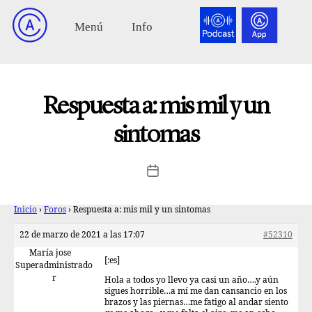
Respuesta a: mis mil y un
sintomas
Inicio
›
Foros
›
Respuesta a: mis mil y un sintomas
22 de marzo de 2021 a las 17:07
#52310
María jose
[:es]
Superadministrado
r
Hola a todos yo llevo ya casi un año….y aún
sigues horrible…a mí me dan cansancio en los
brazos y las piernas…me fatigo al andar siento