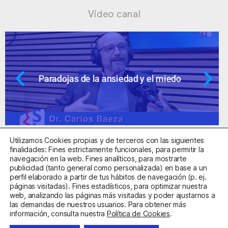
Vídeo canal
Ansiedad: supuestos cuestionables
Utilizamos Cookies propias y de terceros con las siguientes
finalidades: Fines estrictamente funcionales, para permitir la
navegación en la web. Fines analíticos, para mostrarte
publicidad (tanto general como personalizada) en base a un
perfil elaborado a partir de tus hábitos de navegación (p. ej.
Centro Sanitario Autorizado con el código E08737002
páginas visitadas). Fines estadísticos, para optimizar nuestra
web, analizando las páginas más visitadas y poder ajustarnos a
las demandas de nuestros usuarios. Para obtener más
Aviso Legal
Política de Privacidad
Política de Cookies
información, consulta nuestra
Política de Cookies
.
Condiciones Generales de Contratación