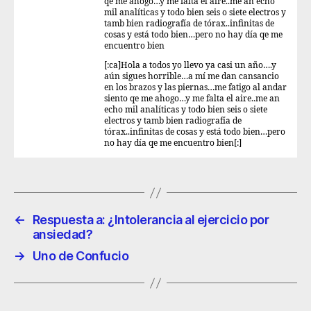
qe me ahogo…y me falta el aire..me an echo
mil analíticas y todo bien seis o siete electros y
tamb bien radiografía de tórax..infinitas de
cosas y está todo bien…pero no hay día qe me
encuentro bien
[:ca]Hola a todos yo llevo ya casi un año….y
aún sigues horrible…a mí me dan cansancio
en los brazos y las piernas…me fatigo al andar
siento qe me ahogo…y me falta el aire..me an
echo mil analíticas y todo bien seis o siete
electros y tamb bien radiografía de
tórax..infinitas de cosas y está todo bien…pero
no hay día qe me encuentro bien[:]
←
Respuesta a: ¿Intolerancia al ejercicio por
ansiedad?
→
Uno de Confucio