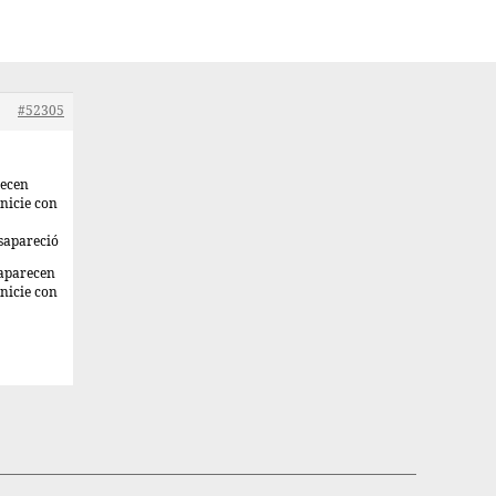
#52305
recen
nicie con
esapareció
saparecen
nicie con