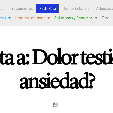
os
Tratamientos
Pedir Cita
Dónde Estamos
Videocana
mas
Ir de mal en peor
Soluciones y Recursos
Foro
a a: Dolor testi
ansiedad?