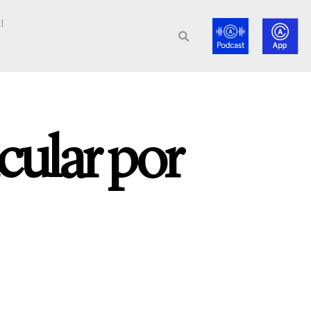
l
cular por