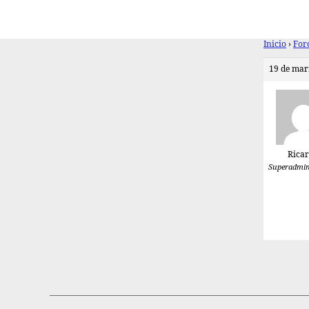
Inicio
›
For
19 de mar
Rica
Superadmin