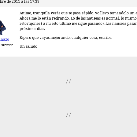
bre de 2011 a las 17:39
Animo, tranquila verás que se pasa rápido. yo llevo tomandolo un 
Ahora me lo están retirando. Lo de las nauseas es normal, lo mismo
retortijones ( a mi esto último me sigue pasando). Las nauseas pasa
próximos dias.
Espero que vayas mejorando. cualquier cosa, escribe.
inazo
istrador
Un saludo