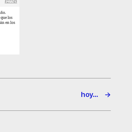
#27749
año.
 que los
rán en los
hoy…
→