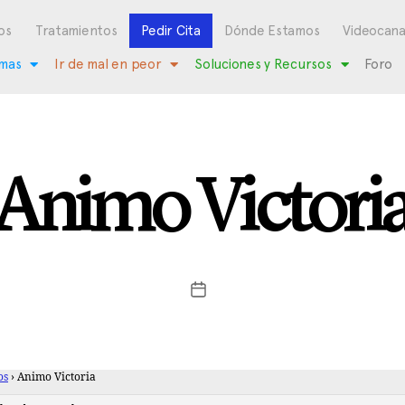
os
Tratamientos
Pedir Cita
Dónde Estamos
Videocana
mas
Ir de mal en peor
Soluciones y Recursos
Foro
Animo Victori
os
›
Animo Victoria