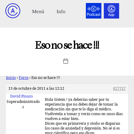
Eso no se hace !!!
Inicio
›
Foros
›
Eso no se hace !!!
13 de octubre de 2011 a las 12:12
#27727
David Pinazo
Hola Sistem ! ya deberías saber por tu
Superadministrado
experiencia que no debes dejar de tomar la
r
medicación sin que te lo diga el médico.
Vuélvetela a tomar y verás como en unos días
vuelves a estar bien.
Dicen que en primavera y otoño se disparan
los casos de ansiedad y depresión. No sé si es
muy ciéntífico pero eso dicen.