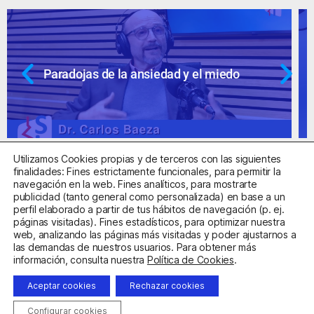
Ansiedad: supuestos cuestionables
Utilizamos Cookies propias y de terceros con las siguientes
finalidades: Fines estrictamente funcionales, para permitir la
navegación en la web. Fines analíticos, para mostrarte
publicidad (tanto general como personalizada) en base a un
perfil elaborado a partir de tus hábitos de navegación (p. ej.
Centro Sanitario Autorizado con el código E08737002
páginas visitadas). Fines estadísticos, para optimizar nuestra
web, analizando las páginas más visitadas y poder ajustarnos a
las demandas de nuestros usuarios. Para obtener más
Aviso Legal
Política de Privacidad
Política de Cookies
información, consulta nuestra
Política de Cookies
.
Condiciones Generales de Contratación
Aceptar cookies
Rechazar cookies
Clínica de la Ansiedad. Teléfonos:
932263020
y
918299392
.
Correo:
info@clinicadeansiedad.com
Configurar cookies