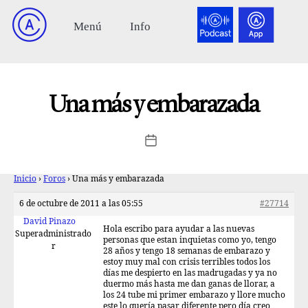
Una más y embarazada
Inicio
›
Foros
›
Una más y embarazada
6 de octubre de 2011 a las 05:55
#27714
David Pinazo
Hola escribo para ayudar a las nuevas
Superadministrado
personas que estan inquietas como yo, tengo
r
28 años y tengo 18 semanas de embarazo y
estoy muy mal con crisis terribles todos los
días me despierto en las madrugadas y ya no
duermo más hasta me dan ganas de llorar, a
los 24 tube mi primer embarazo y llore mucho
este lo quería pasar diferente pero día creo