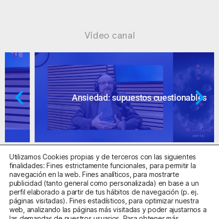
Vídeo canal
Ansiedad: supuestos cuestionables
Utilizamos Cookies propias y de terceros con las siguientes
finalidades: Fines estrictamente funcionales, para permitir la
navegación en la web. Fines analíticos, para mostrarte
publicidad (tanto general como personalizada) en base a un
perfil elaborado a partir de tus hábitos de navegación (p. ej.
Centro Sanitario Autorizado con el código E08737002
páginas visitadas). Fines estadísticos, para optimizar nuestra
web, analizando las páginas más visitadas y poder ajustarnos a
las demandas de nuestros usuarios. Para obtener más