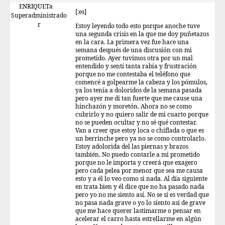
ENRIQUETa
[:es]
Superadministrado
r
Estoy leyendo todo esto porque anoche tuve
una segunda crisis en la que me doy puñetazos
en la cara. La primera vez fue hace una
semana después de una discusión con mi
prometido. Ayer tuvimos otra por un mal
entendido y sentí tanta rabia y frustración
porque no me contestaba el teléfono que
comencé a golpearme la cabeza y los pómulos,
ya los tenía a doloridos de la semana pasada
pero ayer me di tan fuerte que me cause una
hinchazón y moretón. Ahora no se como
cubrirlo y no quiero salir de mi cuarto porque
no se pueden ocultar y no sé qué contestar.
Van a creer que estoy loca o chiflada o que es
un berrinche pero ya no se como controlarlo.
Estoy adolorida del las piernas y brazos
también. No puedo contarle a mi prometido
porque no le importa y creerá que exagero
pero cada pelea por menor que sea me causa
esto y a él lo veo como si nada. Al día siguiente
en trata bien y él dice que no ha pasado nada
pero yo no me siento así. No se si es verdad que
no pasa nada grave o yo lo siento así de grave
que me hace querer lastimarme o pensar en
acelerar el carro hasta estrellarme en algún