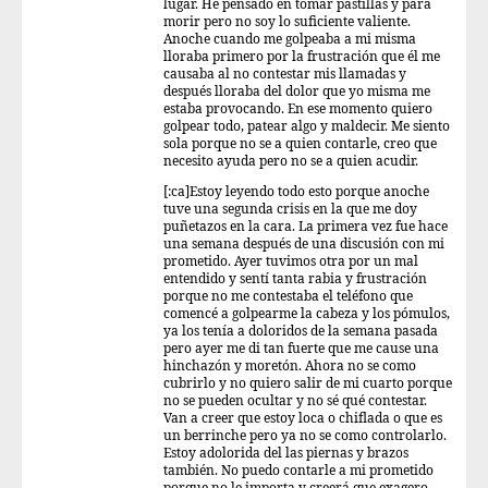
lugar. He pensado en tomar pastillas y para
morir pero no soy lo suficiente valiente.
Anoche cuando me golpeaba a mi misma
lloraba primero por la frustración que él me
causaba al no contestar mis llamadas y
después lloraba del dolor que yo misma me
estaba provocando. En ese momento quiero
golpear todo, patear algo y maldecir. Me siento
sola porque no se a quien contarle, creo que
necesito ayuda pero no se a quien acudir.
[:ca]Estoy leyendo todo esto porque anoche
tuve una segunda crisis en la que me doy
puñetazos en la cara. La primera vez fue hace
una semana después de una discusión con mi
prometido. Ayer tuvimos otra por un mal
entendido y sentí tanta rabia y frustración
porque no me contestaba el teléfono que
comencé a golpearme la cabeza y los pómulos,
ya los tenía a doloridos de la semana pasada
pero ayer me di tan fuerte que me cause una
hinchazón y moretón. Ahora no se como
cubrirlo y no quiero salir de mi cuarto porque
no se pueden ocultar y no sé qué contestar.
Van a creer que estoy loca o chiflada o que es
un berrinche pero ya no se como controlarlo.
Estoy adolorida del las piernas y brazos
también. No puedo contarle a mi prometido