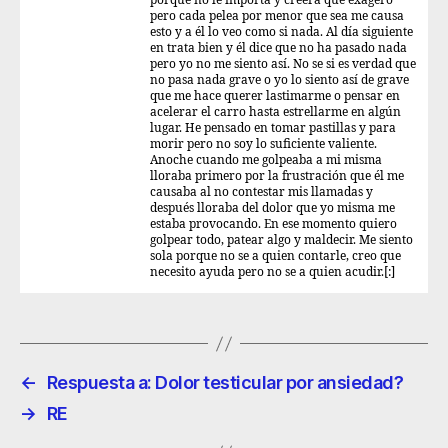
porque no le importa y creerá que exagero
pero cada pelea por menor que sea me causa
esto y a él lo veo como si nada. Al día siguiente
en trata bien y él dice que no ha pasado nada
pero yo no me siento así. No se si es verdad que
no pasa nada grave o yo lo siento así de grave
que me hace querer lastimarme o pensar en
acelerar el carro hasta estrellarme en algún
lugar. He pensado en tomar pastillas y para
morir pero no soy lo suficiente valiente.
Anoche cuando me golpeaba a mi misma
lloraba primero por la frustración que él me
causaba al no contestar mis llamadas y
después lloraba del dolor que yo misma me
estaba provocando. En ese momento quiero
golpear todo, patear algo y maldecir. Me siento
sola porque no se a quien contarle, creo que
necesito ayuda pero no se a quien acudir.[:]
←
Respuesta a: Dolor testicular por ansiedad?
→
RE