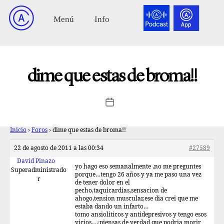
dime que estas de broma!!
Inicio
›
Foros
›
dime que estas de broma!!
22 de agosto de 2011 a las 00:34
#27589
David Pinazo
yo hago eso semanalmente ,no me preguntes
Superadministrado
porque…tengo 26 años y ya me paso una vez
r
de tener dolor en el
pecho,taquicardias,sensacion de
ahogo,tension muscular,ese dia crei que me
estaba dando un infarto…
tomo ansioliticos y antidepresivos y tengo esos
vicios…¿piensas de verdad que podria morir