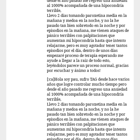
desde el año pasado me regreso una ansiedad
al 1000% acompañada de una hipocondría
terrible,
Llevo 2 días tomando paroxetina media en la
mañana y medoa en la noche, y no la he
pasado tan bien sobretodo en la noche y por
episodios en la mañana, me vienen ataques de
pánico terribles con palpitaciones que
aumentan mi hipocondria hasta que intento
relajarme, pero es muy agotador tener tantos
episodios por el día, dentro de unos días
empezaré proceso de terapia esperando me
ayude a llegar a la raiz de todo esto,
leyéndolos parece un proceso normal, gracias
por escuchar y ánimo a todos!
[:ca]Hola soy pau, sufro TAG desde hace varios
años que logre controlar mucho tiempo pero
desde el año pasado me regreso una ansiedad
al 1000% acompañada de una hipocondría
terrible,
Llevo 2 días tomando paroxetina media en la
mañana y medoa en la noche, y no la he
pasado tan bien sobretodo en la noche y por
episodios en la mañana, me vienen ataques de
pánico terribles con palpitaciones que
aumentan mi hipocondria hasta que intento
relajarme, pero es muy agotador tener tantos
episodios por el día, dentro de unos días