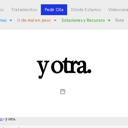
os
Tratamientos
Pedir Cita
Dónde Estamos
Videocana
mas
Ir de mal en peor
Soluciones y Recursos
Foro
y otra.
os
›
y otra.