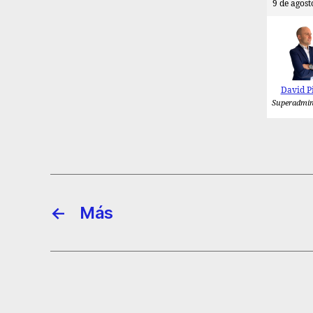
9 de agost
David P
Superadmin
←
Más