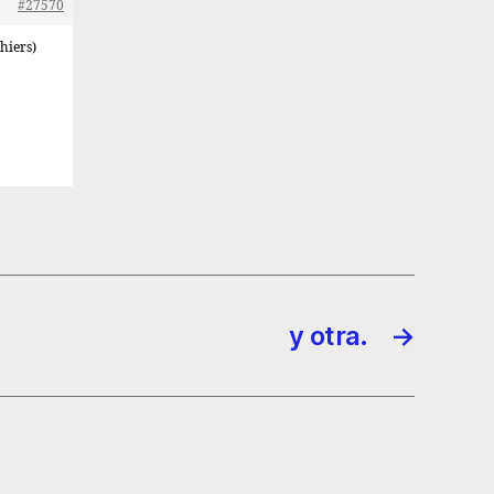
#27570
hiers)
y otra.
→