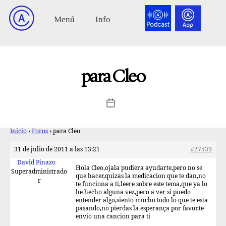
para Cleo
Inicio
›
Foros
›
para Cleo
31 de julio de 2011 a las 13:21
#27539
David Pinazo
Hola Cleo,ojala pudiera ayudarte,pero no se
Superadministrado
que hacer,quizas la medicacion que te dan,no
r
te funciona a ti,leere sobre este tema,que ya lo
he hecho alguna vez,pero a ver si puedo
entender algo,siento mucho todo lo que te esta
pasando,no pierdas la esperança por favor,te
envio una cancion para ti