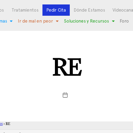
os
Tratamientos
Pedir Cita
Dónde Estamos
Videocana
mas
Ir de mal en peor
Soluciones y Recursos
Foro
RE
os
›
RE