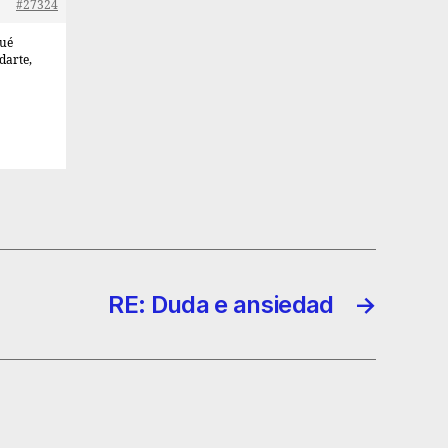
#27324
qué
darte,
RE: Duda e ansiedad
→