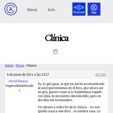
Clínica
Inicio
›
Foros
›
Clínica
6 de junio de 2011 a las 23:27
#27288
David Pinazo
Yo, lo que pasa, es que ya me he acostumbrado
Superadministrado
al azul que teníamos en el foro, que ahora así
r
en gris, parece como si lo hubiésemos regado
con lejía, lo encuentro descoloriíllo, pero en
dos días me acostumbro.
Un abrazo a todos los de la clínica… no nos
quitéis nunca este foro… es nuestra casa. Lo