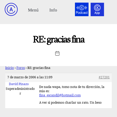
RE: gracias fina
Inicio
›
Foros
›
RE: gracias fina
7 de marzo de 2006 a las 11:09
#27201
David Pinazo
De nada wapa, tomo nota de tu dirección, la
Superadministrado
mia es:
r
fina_escandil@hotmail.com
A ver si podemos charlar un rato. Un beso