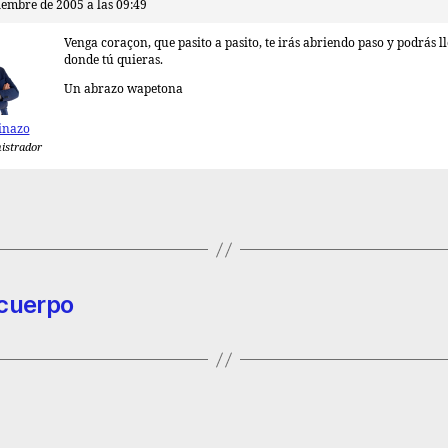
iembre de 2005 a las 09:49
Venga coraçon, que pasito a pasito, te irás abriendo paso y podrás l
donde tú quieras.
Un abrazo wapetona
inazo
istrador
 cuerpo