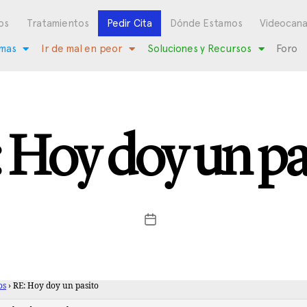
os
Tratamientos
Pedir Cita
Dónde Estamos
Videocana
mas
Ir de mal en peor
Soluciones y Recursos
Foro
 Hoy doy un pa
os
›
RE: Hoy doy un pasito