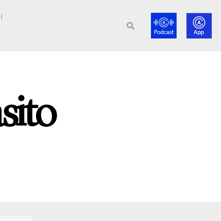
l
sito