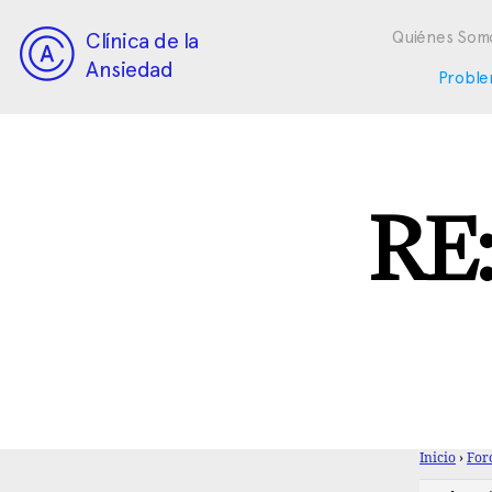
Clínica de la
Quiénes Som
Ansiedad
Proble
RE:
Inicio
›
For