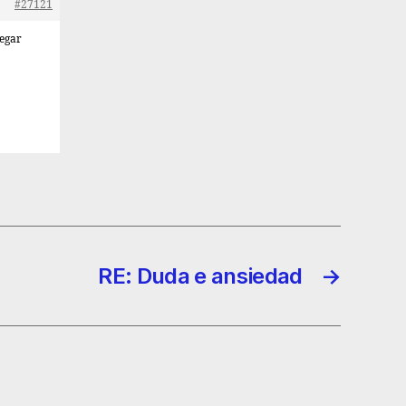
#27121
legar
RE: Duda e ansiedad
→