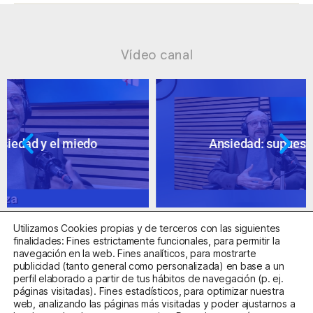
Vídeo canal
Ansiedad: supuestos cuestionables
Utilizamos Cookies propias y de terceros con las siguientes
finalidades: Fines estrictamente funcionales, para permitir la
navegación en la web. Fines analíticos, para mostrarte
publicidad (tanto general como personalizada) en base a un
perfil elaborado a partir de tus hábitos de navegación (p. ej.
Centro Sanitario Autorizado con el código E08737002
páginas visitadas). Fines estadísticos, para optimizar nuestra
web, analizando las páginas más visitadas y poder ajustarnos a