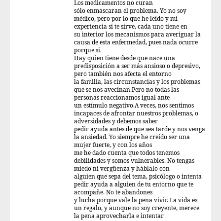
Los medicamentos no curan
sólo enmascaran el problema. Yo no soy
médico, pero por lo que he leído y mi
experiencia si te sirve, cada uno tiene en
su interior los mecanismos para averiguar la
causa de esta enfermedad, pues nada ocurre
porque si.
Hay quien tiene desde que nace una
predisposición a ser más ansioso o depresivo,
pero también nos afecta el entorno
la familia, las circunstancias y los problemas
que se nos avecinan.Pero no todas las
personas reaccionamos igual ante
un estímulo negativo.A veces, nos sentimos
incapaces de afrontar nuestros problemas, o
adversidades y debemos saber
pedir ayuda antes de que sea tarde y nos venga
la ansiedad. Yo siempre he creído ser una
mujer fuerte, y con los años
me he dado cuenta que todos tenemos
debilidades y somos vulnerables. No tengas
miedo ni vergüenza y háblalo con
alguien que sepa del tema, psicólogo o intenta
pedir ayuda a alguien de tu entorno que te
acompañe. No te abandones
y lucha porque vale la pena vivir. La vida es
un regalo, y aunque no soy creyente, merece
la pena aprovecharla e intentar