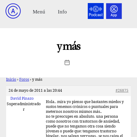
y más
Inicio
›
Foros
›
y más
24 de mayo de 2011 a las 20:44
#26875
David Pinazo
Hola.. mira yo pienso que bastantes miedos y
Superadministrado
sustos tenemos crónicos o puntuales para
r
meternos nosotros mismos más..
no te preocupes en absoluto. una persona
como nosotros con trastornos de ansiedad,
puede que no tengamos otra cosa siendo
jóvenes o puede que: tengamos trastorno
bipolar,, nos salgan verrugas.. se nos caiga el