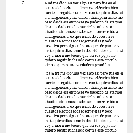
r
A mi me dio una vez algo así pero fue en el
centro del pecho u a descarga eléctrica bien
fuerte enseguida comenze con taquicardias fui
a emergencias y me dieron diazepam así se me
paso desde ese entonces yo padezco de ataques
de ansiedad con el pasar de los años se an
añadido síntomas desde ese entonces e ido a
emergencias creo que miles de veces ni se
cuantos electros ecos ergometeias y todo
negativo pero siguen los ataques de pánico y
las taquicardias tome la decisión de dejarme si
voy a morirme bueno que así sea pq ya no
quiero seguir luchando contra este círculo
vicioso que es una verdadera pesadilla
[:ca]A mi me dio una vez algo así pero fue en el
centro del pecho u a descarga eléctrica bien
fuerte enseguida comenze con taquicardias fui
a emergencias y me dieron diazepam así se me
paso desde ese entonces yo padezco de ataques
de ansiedad con el pasar de los años se an
añadido síntomas desde ese entonces e ido a
emergencias creo que miles de veces ni se
cuantos electros ecos ergometeias y todo
negativo pero siguen los ataques de pánico y
las taquicardias tome la decisión de dejarme si
voy a morirme bueno que así sea pq ya no
quiero seguir luchando contra este círculo