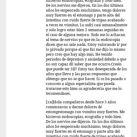
hicieron endoscopias, ecografia y todo bien.
De los nervios me dijeron. En los dos últimos
años he empeorado muchisimo, tengo dolores
muy fuertes en el estomago y parte alta del
intestino con ruido fuerte de tripas acabando
a veces en vómitos. Lo sufri casi semanalmente
y solo logro estar bien 2 semanas seguidas en
el caso de alguna mejora. Todo me lo achacan
al tema de nervios ya que en la endoscopia
dicen que no sale nada. Estoy valorando ir por
lo privado porque al que fui me dijo lo mismo
pero creo que hay algo más. He tenido
periodos de depresion y ansiedad debido a que
no soy capaz dE saber que me ocurre.Creeis
que puede ser SII? Estoy tan desesperada de los
años que llevo y las pocas respuestas que
obtengo que no se que hacer. Si os ha pasado o
conoceis a algun especialista que pueda
tratarme esto bien os agradeceria que me lo
tecomendases.
[:ca]Hola compañeros desde hace 5 años
comenzaron a darme dolores de
estomgestomago con vomitos muy fuertes. Me
hicieron endoscopias, ecografia y todo bien.
De los nervios me dijeron. En los dos últimos
años he empeorado muchisimo, tengo dolores
muy fuertes en el estomago y parte alta del
intestino con ruido fuerte de tripas acabando