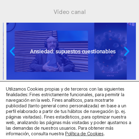
Vídeo canal
Ansiedad: supuestos cuestionables
Utilizamos Cookies propias y de terceros con las siguientes
finalidades: Fines estrictamente funcionales, para permitir la
navegación en la web. Fines analíticos, para mostrarte
publicidad (tanto general como personalizada) en base a un
perfil elaborado a partir de tus hábitos de navegación (p. ej.
Centro Sanitario Autorizado con el código E08737002
páginas visitadas). Fines estadísticos, para optimizar nuestra
web, analizando las páginas más visitadas y poder ajustarnos a
las demandas de nuestros usuarios. Para obtener más
Aviso Legal
Política de Privacidad
Política de Cookies
información, consulta nuestra
Política de Cookies
.
Condiciones Generales de Contratación