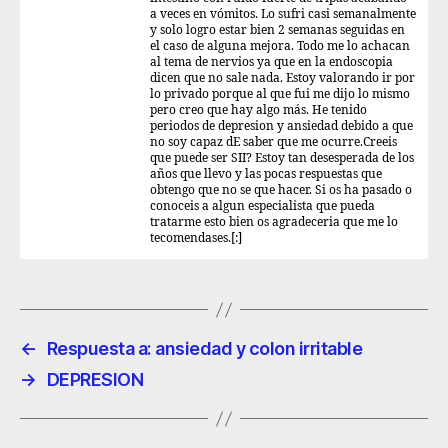
a veces en vómitos. Lo sufri casi semanalmente
y solo logro estar bien 2 semanas seguidas en
el caso de alguna mejora. Todo me lo achacan
al tema de nervios ya que en la endoscopia
dicen que no sale nada. Estoy valorando ir por
lo privado porque al que fui me dijo lo mismo
pero creo que hay algo más. He tenido
periodos de depresion y ansiedad debido a que
no soy capaz dE saber que me ocurre.Creeis
que puede ser SII? Estoy tan desesperada de los
años que llevo y las pocas respuestas que
obtengo que no se que hacer. Si os ha pasado o
conoceis a algun especialista que pueda
tratarme esto bien os agradeceria que me lo
tecomendases.[:]
←
Respuesta a: ansiedad y colon irritable
→
DEPRESION