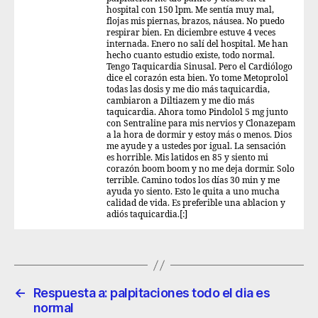
hospital con 150 lpm. Me sentía muy mal,
flojas mis piernas, brazos, náusea. No puedo
respirar bien. En diciembre estuve 4 veces
internada. Enero no salí del hospital. Me han
hecho cuanto estudio existe, todo normal.
Tengo Taquicardia Sinusal. Pero el Cardiólogo
dice el corazón esta bien. Yo tome Metoprolol
todas las dosis y me dio más taquicardia,
cambiaron a Diltiazem y me dio más
taquicardia. Ahora tomo Pindolol 5 mg junto
con Sentraline para mis nervios y Clonazepam
a la hora de dormir y estoy más o menos. Dios
me ayude y a ustedes por igual. La sensación
es horrible. Mis latidos en 85 y siento mi
corazón boom boom y no me deja dormir. Solo
terrible. Camino todos los días 30 min y me
ayuda yo siento. Esto le quita a uno mucha
calidad de vida. Es preferible una ablacion y
adiós taquicardia.[:]
←
Respuesta a: palpitaciones todo el dia es
normal