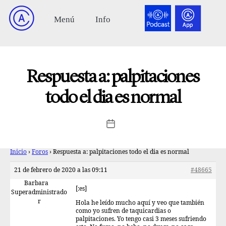
Respuesta a: palpitaciones
todo el dia es normal
Inicio
›
Foros
›
Respuesta a: palpitaciones todo el dia es normal
21 de febrero de 2020 a las 09:11
#48665
Barbara
[:es]
Superadministrado
r
Hola he leído mucho aquí y veo que también
como yo sufren de taquicardias o
palpitaciones. Yo tengo casi 3 meses sufriendo