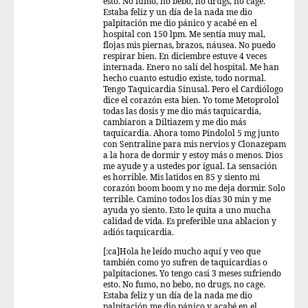
esto. No fumo, no bebo, no drugs, no cage.
Estaba feliz y un día de la nada me dio
palpitación me dio pánico y acabé en el
hospital con 150 lpm. Me sentía muy mal,
flojas mis piernas, brazos, náusea. No puedo
respirar bien. En diciembre estuve 4 veces
internada. Enero no salí del hospital. Me han
hecho cuanto estudio existe, todo normal.
Tengo Taquicardia Sinusal. Pero el Cardiólogo
dice el corazón esta bien. Yo tome Metoprolol
todas las dosis y me dio más taquicardia,
cambiaron a Diltiazem y me dio más
taquicardia. Ahora tomo Pindolol 5 mg junto
con Sentraline para mis nervios y Clonazepam
a la hora de dormir y estoy más o menos. Dios
me ayude y a ustedes por igual. La sensación
es horrible. Mis latidos en 85 y siento mi
corazón boom boom y no me deja dormir. Solo
terrible. Camino todos los días 30 min y me
ayuda yo siento. Esto le quita a uno mucha
calidad de vida. Es preferible una ablacion y
adiós taquicardia.
[:ca]Hola he leído mucho aquí y veo que
también como yo sufren de taquicardias o
palpitaciones. Yo tengo casi 3 meses sufriendo
esto. No fumo, no bebo, no drugs, no cage.
Estaba feliz y un día de la nada me dio
palpitación me dio pánico y acabé en el