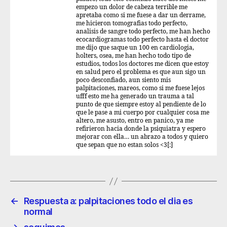
empezo un dolor de cabeza terrible me
apretaba como si me fuese a dar un derrame,
me hicieron tomografias todo perfecto,
analisis de sangre todo perfecto, me han hecho
ecocardiogramas todo perfecto hasta el doctor
me dijo que saque un 100 en cardiologia,
holters, osea, me han hecho todo tipo de
estudios, todos los doctores me dicen que estoy
en salud pero el problema es que aun sigo un
poco desconfiado, aun siento mis
palpitaciones, mareos, como si me fuese lejos
ufff esto me ha generado un trauma a tal
punto de que siempre estoy al pendiente de lo
que le pase a mi cuerpo por cualquier cosa me
altero, me asusto, entro en panico, ya me
refirieron hacia donde la psiquiatra y espero
mejorar con ella… un abrazo a todos y quiero
que sepan que no estan solos <3[:]
←
Respuesta a: palpitaciones todo el dia es
normal