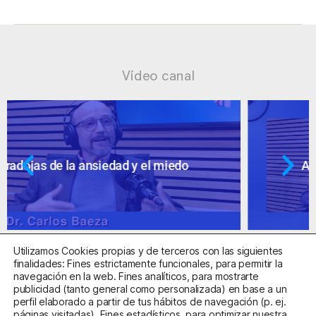
Vídeo canal
Ansiedad: supuestos cuestionables
Utilizamos Cookies propias y de terceros con las siguientes
finalidades: Fines estrictamente funcionales, para permitir la
navegación en la web. Fines analíticos, para mostrarte
publicidad (tanto general como personalizada) en base a un
perfil elaborado a partir de tus hábitos de navegación (p. ej.
Centro Sanitario Autorizado con el código E08737002
páginas visitadas). Fines estadísticos, para optimizar nuestra