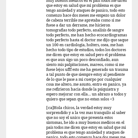
muy buenos medicos en el pais todos me dicen
que estoy en salud que mi problema es que
tengo ansiedad y ataques de panico, todo esto
comenzo hace dos meses me empezo un dolor
de cabeza terrible me apretaba como si me
fuese a dar un derrame, me hicieron
tomografias todo perfecto, analisis de sangre
todo perfecto, me han hecho ecocardiogramas
todo perfecto hasta el doctor me dijo que saque
un 100 en cardiologia, holters, osea, me han
hecho todo tipo de estudios, todos los doctores
me dicen que estoy en salud pero el problema
es que aun sigo un poco desconfiado, aun
siento mis palpitaciones, mareos, como si me
fuese lejos ufff esto me ha generado un trauma
a tal punto de que siempre estoy al pendiente
de lo que le pase a mi cuerpo por cualquier
cosa me altero, me asusto, entro en panico, ya
me refirieron hacia donde la psiquiatra y
espero mejorar con ella… un abrazo a todos y
quiero que sepan que no estan solos <3
[:ca]Hola chicos, la verdad estoy muy
sorprendido y a la vez mas tranquilo al saber
que no soy el unico que presenta estos
sintomas, he ido a muy buenos medicos en el
pais todos me dicen que estoy en salud que mi
problema es que tengo ansiedad y ataques de
panico, todo esto comenzo hace dos meses me