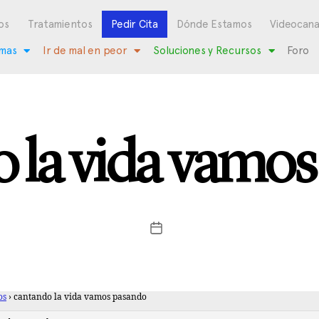
os
Tratamientos
Pedir Cita
Dónde Estamos
Videocana
mas
Ir de mal en peor
Soluciones y Recursos
Foro
 la vida vamo
os
›
cantando la vida vamos pasando