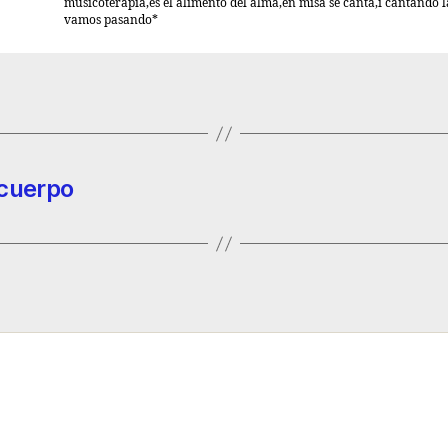
musicoterapia,es el alimento del alma,en misa se canta,i cantando l
vamos pasando*
 cuerpo