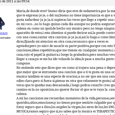
 de 2011 a las 09:54
Maria,de donde eres? bueno diria que eres de sudamerica,por la m
que te expresas je je, o del sur,bueno no tiene importancia es que a 
gusta xafardear ja ja ja,si supieras las veces que llego a repetir un
en mi coco…no lo hago quizas cada dia aunque no podria asegurar
cabeza en como un ipod,de hecho soy musico pero no tengo ningun
aparatito de estos,i esta obsesion si puede decirse asi,la puedo contr
inazo
con una cosas,cantar otra cancion ja ja ja,si,asi lo hago,o como bie
istrador
dices,fijando mi atencion en otra cosa,reconozco que a veces es
agotador,pero yo miro de sacarle su parte positiva,porque con esto h
canciones,ideas repetitivas,que me vienen en cualquier momento,i a
casa,cojo el papel la guitarra,i luego la grabadora,pero muchas vece
llegar a casa,ya se me ha ido volando la idea,le pasa a mucha gente
compone.
No entiendo esto que dices que «es como si trajera una pena o depre
que mejor que se entrometa una cancion que a ti te gusta en una or
musica tambien es una especie de oracion,a no ser que sea una can
odies claro,pero si fuera si,piensa en otra que relamente te guste,i al
veras que te quedas mas descansada,i luego podras rezar.Yo creo que
camino es la no oposicion,no querer forzar el que se te vaya la .can
cabeza.
A mi las canciones me recuerdan momentos de la vida,personas,ser
queridos,sitios,emociones,y no tienes porque sentirte culpable por 
Estoy seguro que a Dios,los angeles la virgen,los seres de luz,les E
MUSICA,vamos seguro que si,no sabes que la musica es TERAPEUTIC