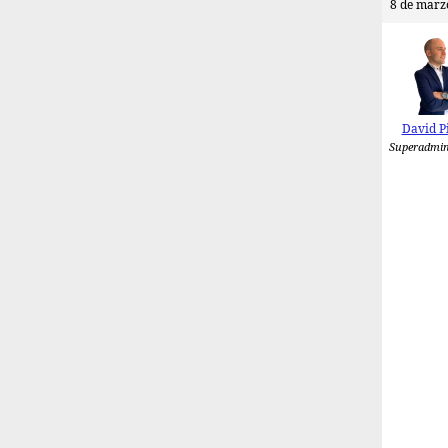
8 de marzo
David P
Superadmin