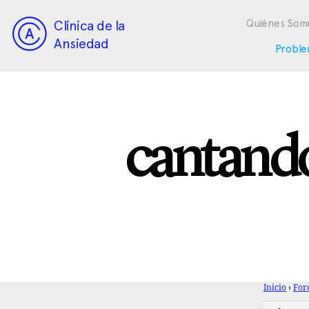
Clínica de la
Quiénes Som
Ansiedad
Proble
cantando
Inicio
›
For