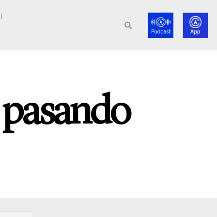
l
s pasando