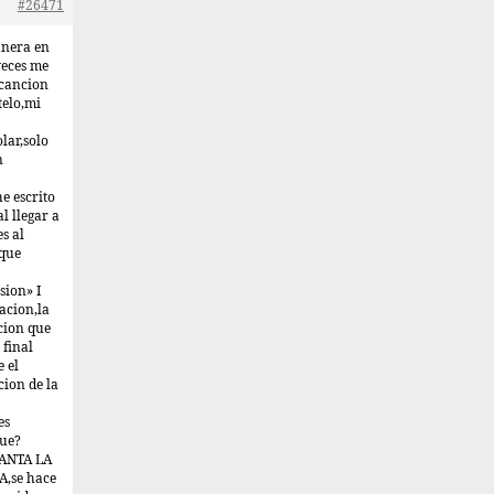
#26471
anera en
veces me
a cancion
telo,mi
olar,solo
n
e escrito
l llegar a
s al
 que
sion» I
acion,la
cion que
 final
 el
cion de la
es
que?
NCANTA LA
A,se hace