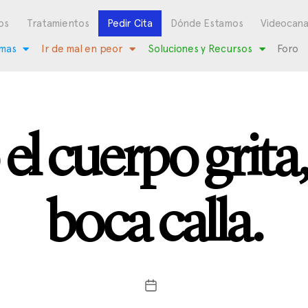
os
Tratamientos
Pedir Cita
Dónde Estamos
Videocana
mas
Ir de mal en peor
Soluciones y Recursos
Foro
l cuerpo grita, 
boca calla.