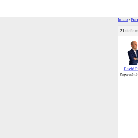
Inicio
›
For
21 de febr
David P
Superadmin