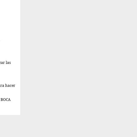
a
zar las
ara hacer
A BOCA