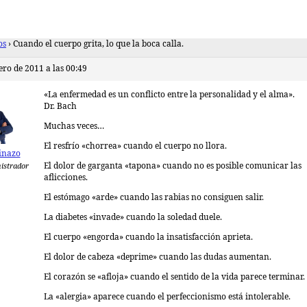
os
›
Cuando el cuerpo grita, lo que la boca calla.
ero de 2011 a las 00:49
«La enfermedad es un conflicto entre la personalidad y el alma».
Dr. Bach
Muchas veces…
El resfrío «chorrea» cuando el cuerpo no llora.
inazo
El dolor de garganta «tapona» cuando no es posible comunicar las
istrador
aflicciones.
El estómago «arde» cuando las rabias no consiguen salir.
La diabetes «invade» cuando la soledad duele.
El cuerpo «engorda» cuando la insatisfacción aprieta.
El dolor de cabeza «deprime» cuando las dudas aumentan.
El corazón se «afloja» cuando el sentido de la vida parece terminar.
La «alergia» aparece cuando el perfeccionismo está intolerable.