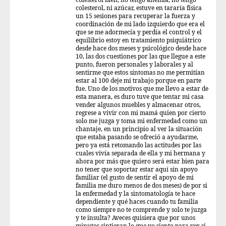
colesterol bien, no tengo anemia, no tengo
colesterol, ni azúcar, estuve en tararía física
un 15 sesiones para recuperar la fuerza y
coordinación de mi lado izquierdo que era el
que se me adormecía y perdía el control y el
equilibrio estoy en tratamiento psiquiátrico
desde hace dos meses y psicológico desde hace
10, las dos cuestiones por las que llegue a este
punto, fueron personales y laborales y al
sentirme que estos síntomas no me permitían
estar al 100 deje mi trabajo porque en parte
fue. Uno de los motivos que me llevo a estar de
esta manera, es duro tuve que tentar mi casa
vender algunos muebles y almacenar otros,
regrese a vivir con mi mamá quien por cierto
solo me juzga y toma mi enfermedad como un
chantaje, en un principio al ver la situación
que estaba pasando se ofreció a ayudarme,
pero ya está retomando las actitudes por las
cuales vivía separada de ella y mi hermana y
ahora por más que quiero será estar bien para
no tener que soportar estar aquí sin apoyo
familiar (el gusto de sentir el apoyo de mi
familia me duro menos de dos meses) de por si
la enfermedad y la sintomatología te hace
dependiente y qué haces cuando tu familia
como siempre no te comprende y solo te juzga
y te insulta? Aveces quisiera que por unos