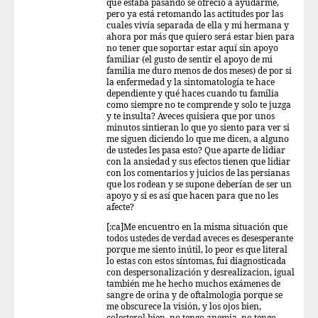
que estaba pasando se ofreció a ayudarme,
pero ya está retomando las actitudes por las
cuales vivía separada de ella y mi hermana y
ahora por más que quiero será estar bien para
no tener que soportar estar aquí sin apoyo
familiar (el gusto de sentir el apoyo de mi
familia me duro menos de dos meses) de por si
la enfermedad y la sintomatología te hace
dependiente y qué haces cuando tu familia
como siempre no te comprende y solo te juzga
y te insulta? Aveces quisiera que por unos
minutos sintieran lo que yo siento para ver si
me siguen diciendo lo que me dicen, a alguno
de ustedes les pasa esto? Que aparte de lidiar
con la ansiedad y sus efectos tienen que lidiar
con los comentarios y juicios de las persianas
que los rodean y se supone deberían de ser un
apoyo y si es así que hacen para que no les
afecte?
[:ca]Me encuentro en la misma situación que
todos ustedes de verdad aveces es desesperante
porque me siento inútil, lo peor es que literal
lo estas con estos síntomas, fui diagnosticada
con despersonalización y desrealizacion, igual
también me he hecho muchos exámenes de
sangre de orina y de oftalmologia porque se
me obscurece la visión, y los ojos bien,