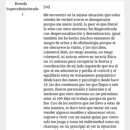
Brenda
[:es]
Superadministrado
r
Me encuentro en la misma situación que todos
ustedes de verdad aveces es desesperante
porque me siento inútil, lo peor es que literal
lo estas con estos síntomas, fui diagnosticada
con despersonalización y desrealizacion, igual
también me he hecho muchos exámenes de
sangre de orina y de oftalmologia porque se
me obscurece la visión, y los ojos bien,
colesterol bien, no tengo anemia, no tengo
colesterol, ni azúcar, estuve en tararía física
un 15 sesiones para recuperar la fuerza y
coordinación de mi lado izquierdo que era el
que se me adormecía y perdía el control y el
equilibrio estoy en tratamiento psiquiátrico
desde hace dos meses y psicológico desde hace
10, las dos cuestiones por las que llegue a este
punto, fueron personales y laborales y al
sentirme que estos síntomas no me permitían
estar al 100 deje mi trabajo porque en parte
fue. Uno de los motivos que me llevo a estar de
esta manera, es duro tuve que tentar mi casa
vender algunos muebles y almacenar otros,
regrese a vivir con mi mamá quien por cierto
solo me juzga y toma mi enfermedad como un
chantaje, en un principio al ver la situación