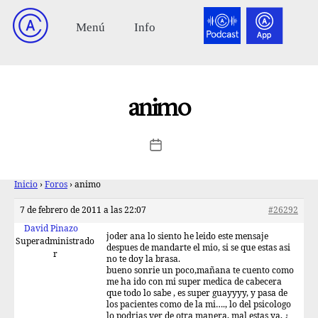
animo
Inicio
›
Foros
›
animo
7 de febrero de 2011 a las 22:07
#26292
David Pinazo
joder ana lo siento he leido este mensaje
Superadministrado
despues de mandarte el mio, si se que estas asi
r
no te doy la brasa.
bueno sonrie un poco,mañana te cuento como
me ha ido con mi super medica de cabecera
que todo lo sabe , es super guayyyy, y pasa de
los pacientes como de la mi…., lo del psicologo
lo podrias ver de otra manera, mal estas ya, ¿