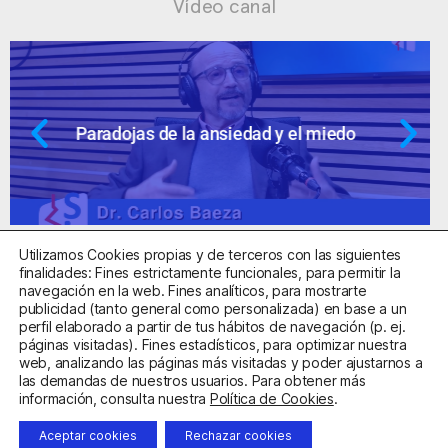
Vídeo canal
Ansiedad: supuestos cuestionables
Utilizamos Cookies propias y de terceros con las siguientes
finalidades: Fines estrictamente funcionales, para permitir la
navegación en la web. Fines analíticos, para mostrarte
publicidad (tanto general como personalizada) en base a un
perfil elaborado a partir de tus hábitos de navegación (p. ej.
Centro Sanitario Autorizado con el código E08737002
páginas visitadas). Fines estadísticos, para optimizar nuestra
web, analizando las páginas más visitadas y poder ajustarnos a
las demandas de nuestros usuarios. Para obtener más
Aviso Legal
Política de Privacidad
Política de Cookies
información, consulta nuestra
Política de Cookies
.
Condiciones Generales de Contratación
Aceptar cookies
Rechazar cookies
Clínica de la Ansiedad. Teléfonos:
932263020
y
918299392
.