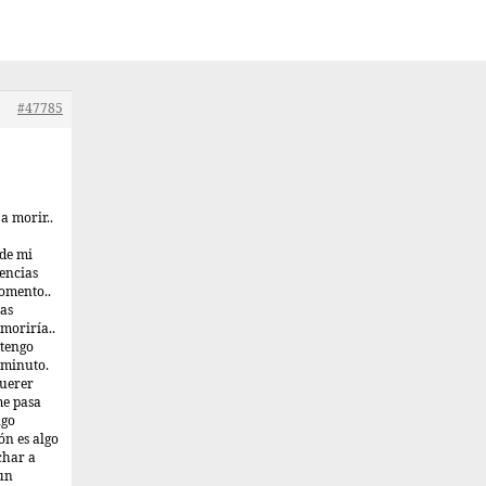
#47785
a morir..
 de mi
gencias
omento..
las
moriría..
 tengo
 minuto.
querer
me pasa
ngo
n es algo
char a
 un