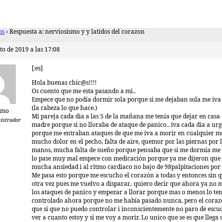
os
›
Respuesta a: nerviosismo y y latidos del corazon
to de 2019 a las 17:08
[:es]
Hola buenas chic@s!!!!
Os cuento que me esta pasando a mi..
Empece que no podía dormir sola porque si me dejaban sola me iva 
(la cabeza lo que hace.)
imo
Mi pareja cada dia a las 5 de la mañana me tenía que dejar en casa
istrador
madre porque si no lloraba de ataque de panico.. iva cada dia a ur
porque me entraban ataques de que me iva a morir en cualquier m
mucho dolor en el pecho, falta de aire, quemor por las piernas por 
manos, mucha falta de sueño porque pensaba que si me dormía me 
lo pase muy mal empece con medicación porque ya me dijeron que
mucha ansiedad i al ritmo cardiaco no bajo de 98palpitaciones por
Me pasa esto porque me escucho el corazón a todas y entonces sin 
otra vez pues me vuelvo a disparar.. quiero decir que ahora ya no 
los ataques de panico y empezar a llorar porque mas o menos lo te
controlado ahora porque no me habia pasado nunca, pero el corazó
que si que no puedo controlar i inconscientemente no paro de escu
ver a cuanto estoy y si me voy a morir. Lo unico que se es que llega