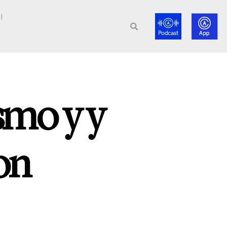
l
smo y y
on