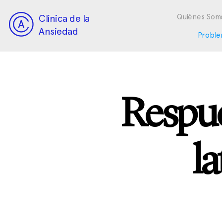
Clínica de la
Quiénes Som
Ansiedad
Proble
Respue
l