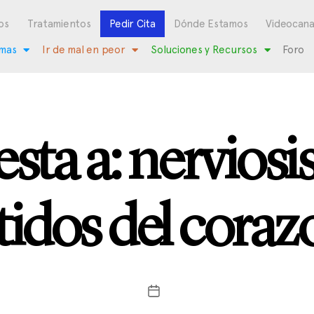
os
Tratamientos
Pedir Cita
Dónde Estamos
Videocana
mas
Ir de mal en peor
Soluciones y Recursos
Foro
sta a: nerviosi
atidos del coraz