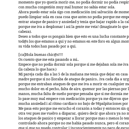
momento que yo quería morir-me, no podia dormir no podía respir
con mucha congestión muy mal humor no sabía estar sola.
Ahora puedo estar sola sigo con medicación (mi salvación de mome
puedo limpiar sola en casa cosa que antes no podia porque me emp
entrar ataque de panico y ansiedad y tenia que bajar rapido a la ca
porque me iva a desplomar i asi la gente me veia! (Imaginate lo que
cabeza).
Deseo a todos que os pongais bien que esto es una lucha constante 
tod@s los que estamos a qui y no estamos en este foro en algun mo
su vida todos han pasado por a qui.
[:ca]Hola buenas chic@s!!!!
Os cuento que me esta pasando a mi..
Empece que no podía dormir sola porque si me dejaban sola me iva 
(la cabeza lo que hace.)
Mi pareja cada dia a las 5 de la mañana me tenía que dejar en casa
madre porque si no lloraba de ataque de panico.. iva cada dia a ur
porque me entraban ataques de que me iva a morir en cualquier m
mucho dolor en el pecho, falta de aire, quemor por las piernas por 
manos, mucha falta de sueño porque pensaba que si me dormía me 
lo pase muy mal empece con medicación porque ya me dijeron que
mucha ansiedad i al ritmo cardiaco no bajo de 98palpitaciones por
Me pasa esto porque me escucho el corazón a todas y entonces sin 
otra vez pues me vuelvo a disparar.. quiero decir que ahora ya no 
los ataques de panico y empezar a llorar porque mas o menos lo te
controlado ahora porque no me habia pasado nunca, pero el corazó
que si que no puedo controlar i inconscientemente no paro de escu