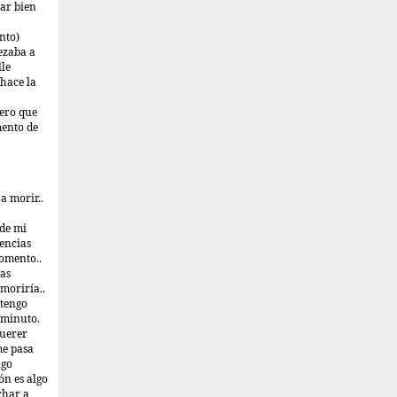
ar bien
nto)
ezaba a
lle
 hace la
pero que
mento de
a morir..
 de mi
gencias
omento..
las
moriría..
 tengo
 minuto.
querer
me pasa
ngo
n es algo
char a