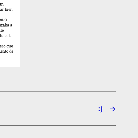
 un
ar bien
nto)
ezaba a
lle
 hace la
pero que
mento de
:)
→