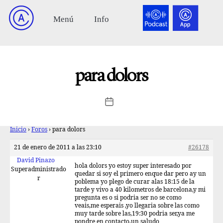
para dolors
Inicio
›
Foros
›
para dolors
21 de enero de 2011 a las 23:10
#26178
David Pinazo
hola dolors yo estoy super interesado por
Superadministrado
quedar si soy el primero enque dar pero ay un
r
poblema yo plego de curar alas 18:15 de la
tarde y vivo a 40 kilometros de barcelona,y mi
pregunta es o si podria ser no se como
veais,me esperais ,yo llegaria sobre las como
muy tarde sobre las,19:30 podria ser,ya me
pondre en contacto,un saludo