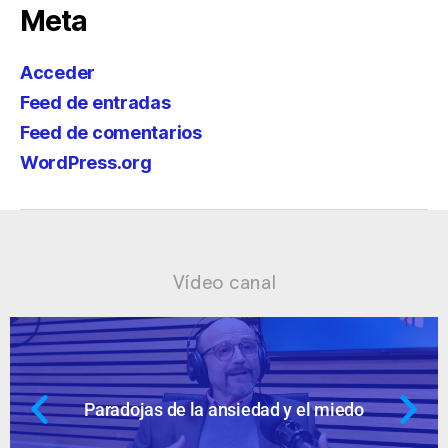
Meta
Acceder
Feed de entradas
Feed de comentarios
WordPress.org
Vídeo canal
aradojas de la ansiedad y el miedo
An