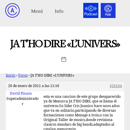
JA T’HO DIRE «L’UNIVERS»
Inicio
›
Foros
›
JA T’HO DIRE «L’UNIVERS»
20 de enero de 2011 a las 11:16
#26164
David Pinazo
esta es una cancion de este grupo desaparecido
Superadministrado
ya de Menorca JA T’HO DIRE, que se llama el
r
universo.Su lider Cris Juanico hace unos años
que va en solitario,participando de diversas
formaciones como Menage a trois,o con la
Original Taller de musics,donde revisiona
clasicos standars de big bands,adaptados al
catalan-menorquin.