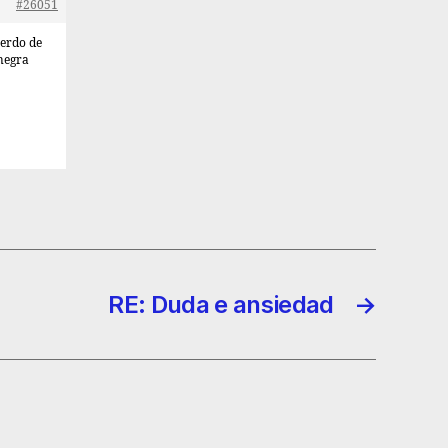
#26051
uerdo de
 negra
RE: Duda e ansiedad
→