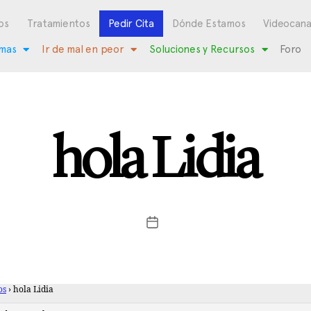
os
Tratamientos
Pedir Cita
Dónde Estamos
Videocana
mas
Ir de mal en peor
Soluciones y Recursos
Foro
hola Lidia
os
›
hola Lidia