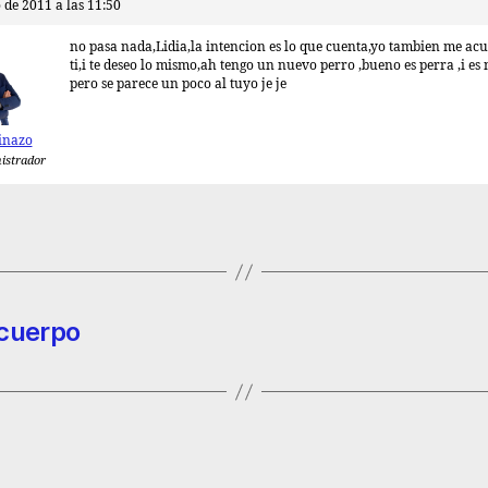
 de 2011 a las 11:50
no pasa nada,Lidia,la intencion es lo que cuenta,yo tambien me ac
ti,i te deseo lo mismo,ah tengo un nuevo perro ,bueno es perra ,i es
pero se parece un poco al tuyo je je
inazo
istrador
 cuerpo