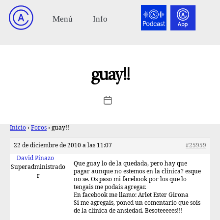
guay!!
Inicio
›
Foros
›
guay!!
22 de diciembre de 2010 a las 11:07
#25959
David Pinazo
Que guay lo de la quedada, pero hay que
Superadministrado
pagar aunque no estemos en la clinica? esque
r
no se. Os paso mi facebook por los que lo
tengais me podais agregar.
En facebook me llamo: Arlet Ester Girona
Si me agregais, poned un comentario que sois
de la clinica de ansiedad. Besoteeeees!!!