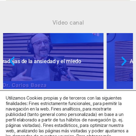
Vídeo canal
Ansiedad: supuestos cuestionables
Utilizamos Cookies propias y de terceros con las siguientes
finalidades: Fines estrictamente funcionales, para permitir la
navegación en la web. Fines analíticos, para mostrarte
publicidad (tanto general como personalizada) en base a un
perfil elaborado a partir de tus hábitos de navegación (p. ej.
Centro Sanitario Autorizado con el código E08737002
páginas visitadas). Fines estadísticos, para optimizar nuestra
web, analizando las páginas más visitadas y poder ajustarnos a