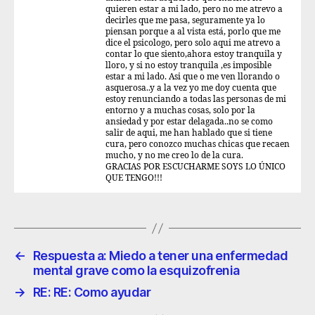
quieren estar a mi lado, pero no me atrevo a
decirles que me pasa, seguramente ya lo
piensan porque a al vista está, porlo que me
dice el psicologo, pero solo aqui me atrevo a
contar lo que siento,ahora estoy tranquila y
lloro, y si no estoy tranquila ,es imposible
estar a mi lado. Asi que o me ven llorando o
asquerosa..y a la vez yo me doy cuenta que
estoy renunciando a todas las personas de mi
entorno y a muchas cosas, solo por la
ansiedad y por estar delagada..no se como
salir de aqui, me han hablado que si tiene
cura, pero conozco muchas chicas que recaen
mucho, y no me creo lo de la cura.
GRACIAS POR ESCUCHARME SOYS LO ÚNICO
QUE TENGO!!!
←
Respuesta a: Miedo a tener una enfermedad
mental grave como la esquizofrenia
→
RE: RE: Como ayudar