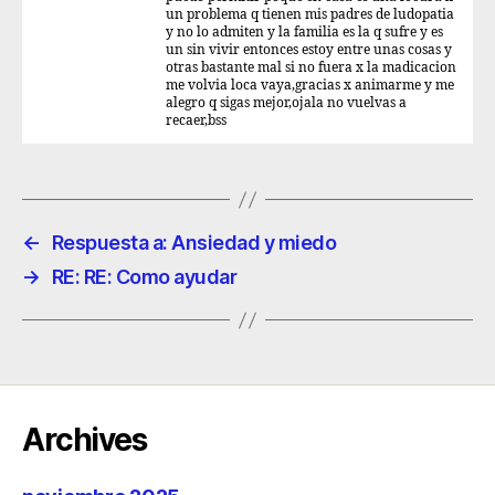
un problema q tienen mis padres de ludopatia
y no lo admiten y la familia es la q sufre y es
un sin vivir entonces estoy entre unas cosas y
otras bastante mal si no fuera x la madicacion
me volvia loca vaya,gracias x animarme y me
alegro q sigas mejor,ojala no vuelvas a
recaer,bss
←
Respuesta a: Ansiedad y miedo
→
RE: RE: Como ayudar
Archives