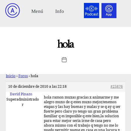
hola
Inicio
›
Foros
›
hola
10 de diciembre de 2010 a las 22:18
#25876
David Pinazo
hola ramon muxas gracias x animarme y me
Superadministrado
alegro muxo de q estes muxo mejor,tenemos
r
etapas y las hay buenas y malas y se q ay q ser
fuerte pero claro yo tengo un gran problema
familiar q es imposible q este bien,la solucion
para estar mejor seria irme de casa pero
ahora mismo con el trabajo q tengo no me lo
puedo permitir poque en casa es una locura x