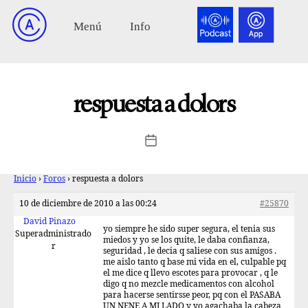
respuesta a dolors
Inicio
›
Foros
›
respuesta a dolors
10 de diciembre de 2010 a las 00:24
#25870
David Pinazo
yo siempre he sido super segura, el tenia sus
Superadministrado
miedos y yo se los quite, le daba confianza,
r
seguridad , le decia q saliese con sus amigos .
me aislo tanto q base mi vida en el, culpable pq
el me dice q llevo escotes para provocar , q le
digo q no mezcle medicamentos con alcohol
para hacerse sentirsse peor, pq con el PASABA
UN NENE A MI LADO y yo agachaba la cabeza